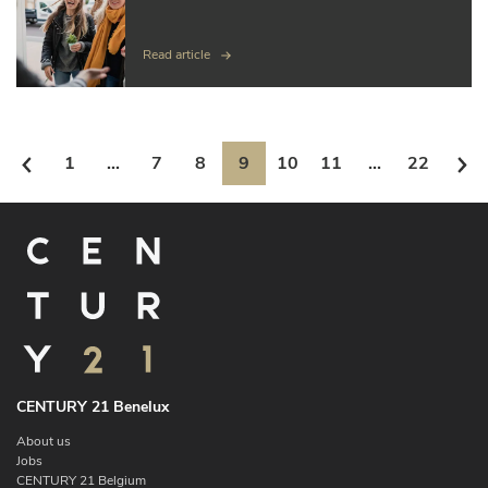
Read article
1
...
7
8
9
10
11
...
22
CENTURY 21 Benelux
About us
Jobs
CENTURY 21 Belgium