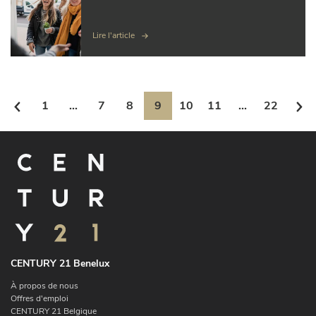
Lire l'article
1
...
7
8
9
10
11
...
22
CENTURY 21 Benelux
À propos de nous
Offres d'emploi
CENTURY 21 Belgique