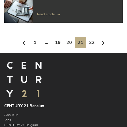
Read article
1
...
19
20
21
22
CENTURY 21 Benelux
About us
Jobs
CENTURY 21 Belgium