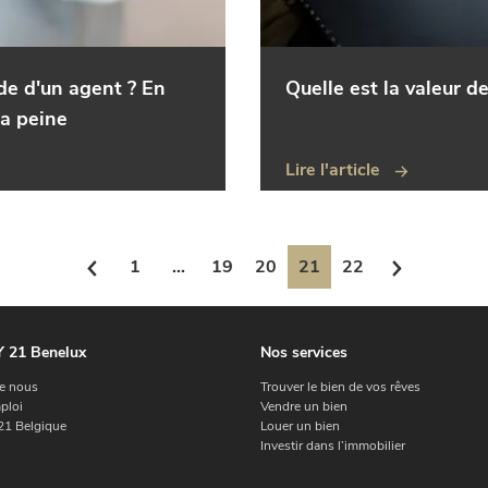
ide d'un agent ? En
Quelle est la valeur d
la peine
Lire l'article
1
...
19
20
21
22
 21 Benelux
Nos services
e nous
Trouver le bien de vos rêves
ploi
Vendre un bien
1 Belgique
Louer un bien
Investir dans l’immobilier