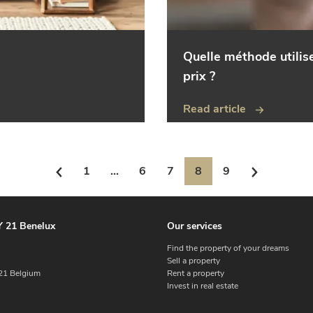
Quelle méthode utilis
prix ?
Read article
1
...
6
7
8
9
 21 Benelux
Our services
Find the property of your dreams
Sell a property
1 Belgium
Rent a property
Invest in real estate