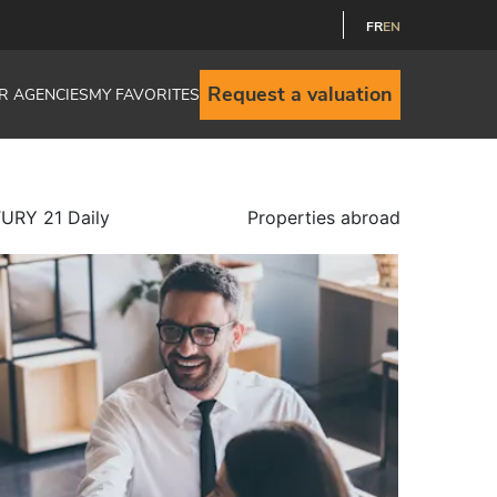
FR
EN
Request a valuation
R AGENCIES
MY FAVORITES
URY 21 Daily
Properties abroad