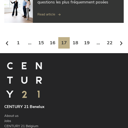
questions les plus fréquemment posées
Read article
1
...
15
16
17
18
19
...
22
CENTURY 21 Benelux
About us
Jobs
CENTURY 21 Belgium