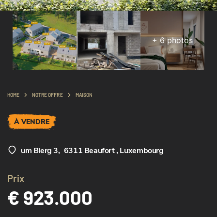
+
6
photos
HOME
NOTRE OFFRE
MAISON
À VENDRE
um Bierg 3
,
6311 Beaufort , Luxembourg
Prix
€ 923.000