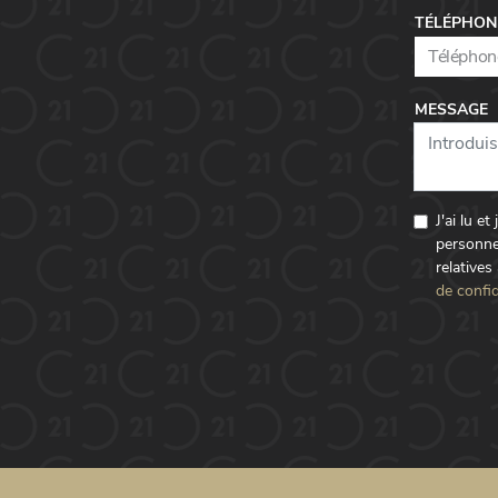
TÉLÉPHON
MESSAGE
J'ai lu e
personne
relatives
de confid