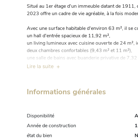
Situé au 1er étage d'un immeuble datant de 1911, 
2023 offre un cadre de vie agréable, à la fois mode
Avec une surface habitable d'environ 63 m², il se c
un hall d'entrée spacieux de 11,92 m²,

un living lumineux avec cuisine ouverte de 24 m², i
deux chambres confortables (9,43 m² et 11 m²),

une salle de bains avec buanderie privative de 7,32 m²
Lire la suite
Une cave privative de 19 m² vient compléter le bien,
L'appartement dispose d'un double vitrage, d'un ch
Informations générales
isolation. Les charges restent très raisonnables : 
550 €/an de charges communes. Aucun travaux n'est
immédiatement.

Disponibilité
A
Bien que l'immeuble ne dispose pas de parking privé
Année de construction
1
accessible aux alentours.

état du bien
N