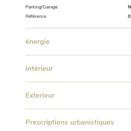
Parking/Garage
N
Contactez-nous dès maintenant pour organiser une vis
Référence
0
Contactez Denis au +352 691 352 722
énergie
Intérieur
Exterieur
Prescriptions urbanistiques