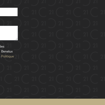
nées
1 Benelux
a
Politique