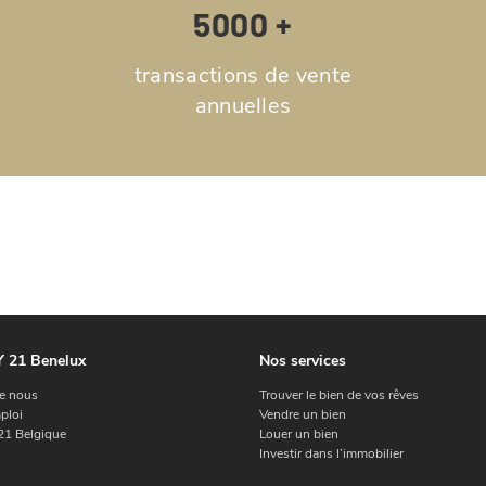
5000 +
transactions de vente
annuelles
 21 Benelux
Nos services
e nous
Trouver le bien de vos rêves
ploi
Vendre un bien
1 Belgique
Louer un bien
Investir dans l’immobilier