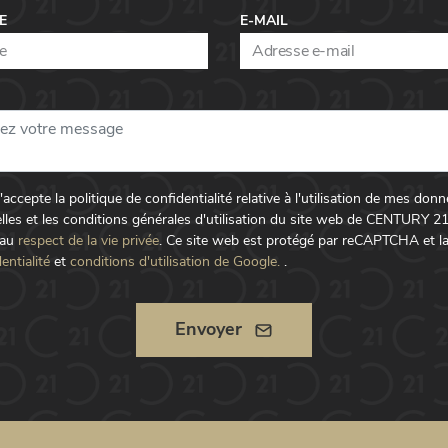
E
E-MAIL
t j'accepte la politique de confidentialité relative à l'utilisation de mes don
lles et les conditions générales d'utilisation du site web de CENTURY 2
 au
respect de la vie privée
.
Ce site web est protégé par reCAPTCHA et l
entialité
et
conditions d'utilisation de Google.
.
Envoyer