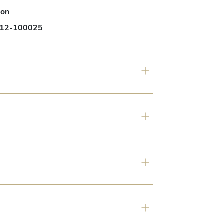
on
ite !

12-100025