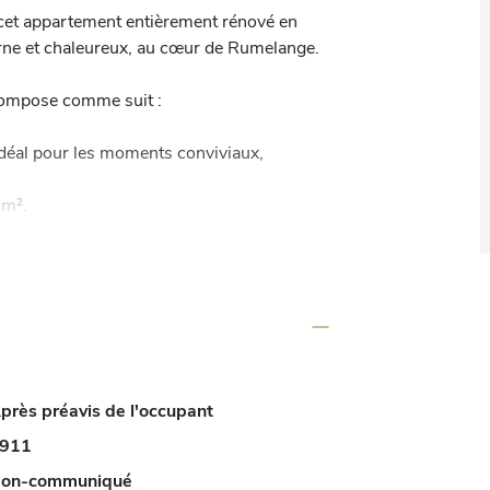
cet appartement entièrement rénové en 
rne et chaleureux, au cœur de Rumelange.

ompose comme suit :

déal pour les moments conviviaux,

.

 offrant un bel espace de rangement.

auffage au gaz et bénéficie d'une bonne 
environ 200 €/mois pour l'appartement et 
 à prévoir, vous pouvez vous y installer 
près préavis de l'occupant
, le stationnement gratuit est facilement 
911
on-communiqué