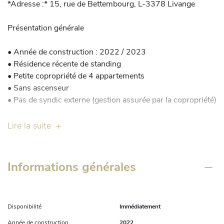
*Adresse :* 15, rue de Bettembourg, L-3378 Livange

Présentation générale

•⁠ ⁠Année de construction : 2022 / 2023

•⁠ ⁠Résidence récente de standing

•⁠ ⁠Petite copropriété de 4 appartements

•⁠ ⁠Sans ascenseur

•⁠ ⁠Pas de syndic externe (gestion assurée par la copropriété)

Surfaces

Lire la suite
•⁠ ⁠Surface habitable : 135 m²

•⁠ ⁠Terrasse : 42 m²

Informations générales
•⁠ ⁠Jardin privatif : 140 m²

•⁠ ⁠Total des extérieurs : 182 m²

Composition du bien

Disponibilité
Immédiatement
Année de construction
2022