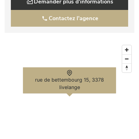
Demander plus d'informations
d’Or

•⁠ ⁠Accès rapide aux autoroutes A3 et A13

•⁠ ⁠Proximité immédiate des écoles, commerces et 
Contactez l'agence
transports publics

•⁠ ⁠Environnement calme, verdoyant et convivial

Informations & visites

Pour toute information complémentaire ou pour organiser 
une visite, merci de nous contacter.

Ilias Vissitovich

rue de bettembourg 15, 3378
+352 691 215 579

livelange
Sale Details

- Charges mensuelles: 450.00 €