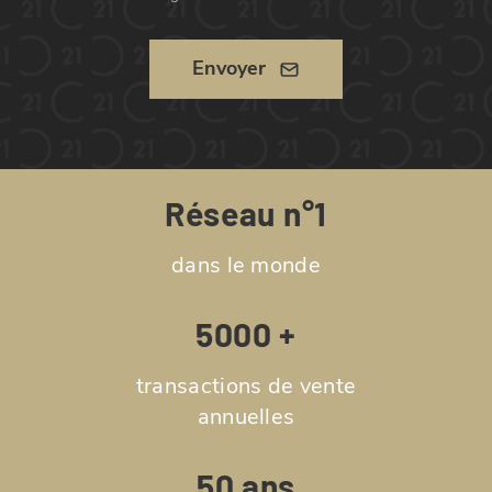
Envoyer
Réseau n°1
dans le monde
5000 +
transactions de vente
annuelles
50 ans