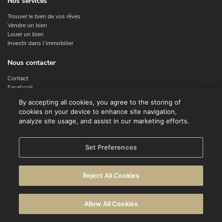
Nos services
Trouver le bien de vos rêves
Vendre un bien
Louer un bien
Investir dans l’immobilier
Nous contacter
Contact
Facebook
Instagram
By accepting all cookies, you agree to the storing of
X
cookies on your device to enhance site navigation,
Linkedin
analyze site usage, and assist in our marketing efforts.
Legal
Set Preferences
Conditions d'utilisation
Déclaration de confidentialité
Reject All Cookies
Avertissement
Politique en matière de cookies
Allow All Cookies