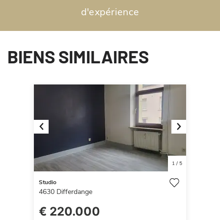
d'expérience
BIENS SIMILAIRES
Previous
Next
1
/
5
Studio
4630
Differdange
€ 220.000