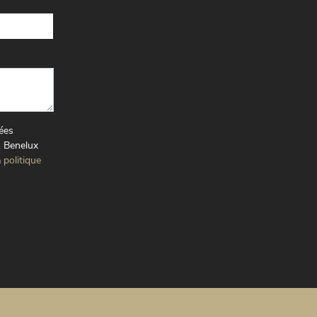
nées
1 Benelux
a
politique