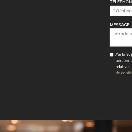
TÉLÉPHON
MESSAGE
J'ai lu e
personne
relatives
de confid