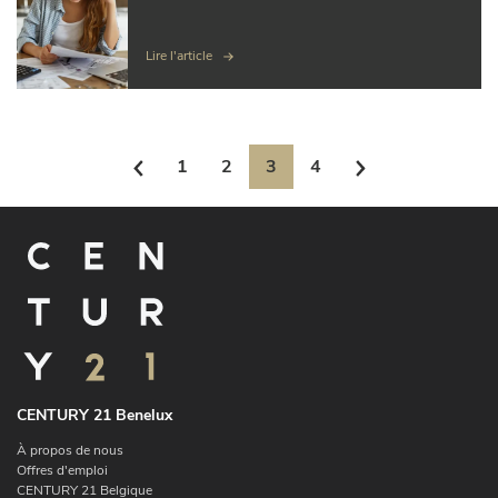
Lire l'article
1
2
3
4
CENTURY 21 Benelux
À propos de nous
Offres d'emploi
CENTURY 21 Belgique