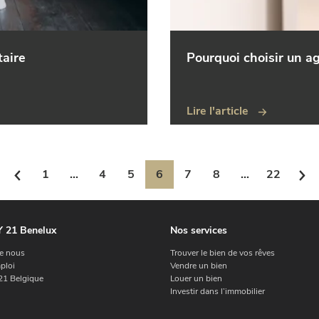
taire
Pourquoi choisir un 
Lire l'article
1
...
4
5
6
7
8
...
22
 21 Benelux
Nos services
e nous
Trouver le bien de vos rêves
ploi
Vendre un bien
1 Belgique
Louer un bien
Investir dans l’immobilier