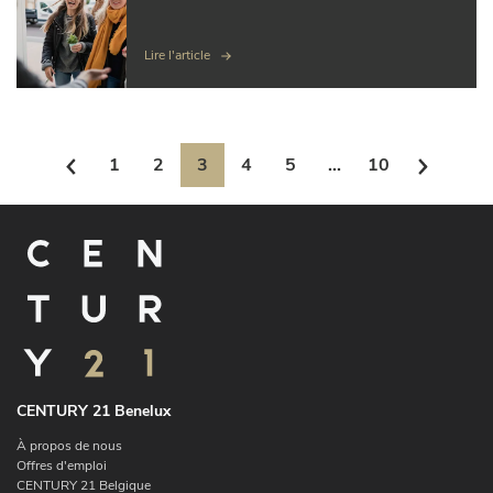
Lire l'article
1
2
3
4
5
...
10
CENTURY 21 Benelux
À propos de nous
Offres d'emploi
CENTURY 21 Belgique